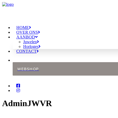
HOME
OVER ONS
AANBOD
Juwelen
Horloges
CONTACT
WEBSHOP
AdminJWVR